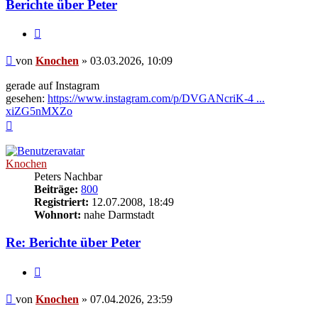
Berichte über Peter
Zitieren
Beitrag
von
Knochen
»
03.03.2026, 10:09
gerade auf Instagram
gesehen:
https://www.instagram.com/p/DVGANcriK-4 ...
xiZG5nMXZo
Nach
oben
Knochen
Peters Nachbar
Beiträge:
800
Registriert:
12.07.2008, 18:49
Wohnort:
nahe Darmstadt
Re: Berichte über Peter
Zitieren
Beitrag
von
Knochen
»
07.04.2026, 23:59