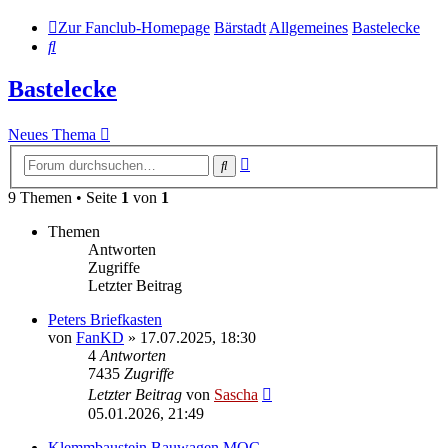
Zur Fanclub-Homepage
Bärstadt
Allgemeines
Bastelecke
Suche
Bastelecke
Neues Thema
Erweiterte
Suche
Suche
9 Themen • Seite
1
von
1
Themen
Antworten
Zugriffe
Letzter Beitrag
Peters Briefkasten
von
FanKD
»
17.07.2025, 18:30
4
Antworten
7435
Zugriffe
Letzter Beitrag
von
Sascha
05.01.2026, 21:49
Klemmbaustein Bauwagen MOC