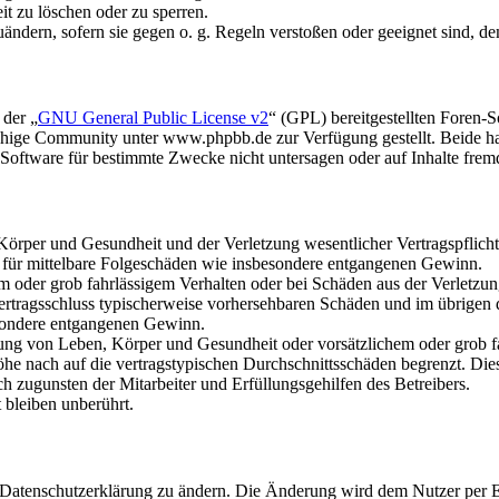
it zu löschen oder zu sperren.
uändern, sofern sie gegen o. g. Regeln verstoßen oder geeignet sind, 
 der „
GNU General Public License v2
“ (GPL) bereitgestellten Foren
hige Community unter www.phpbb.de zur Verfügung gestellt. Beide hab
oftware für bestimmte Zwecke nicht untersagen oder auf Inhalte frem
rper und Gesundheit und der Verletzung wesentlicher Vertragspflichten
ch für mittelbare Folgeschäden wie insbesondere entgangenen Gewinn.
em oder grob fahrlässigem Verhalten oder bei Schäden aus der Verletz
i Vertragsschluss typischerweise vorhersehbaren Schäden und im übrigen
besondere entgangenen Gewinn.
ng von Leben, Körper und Gesundheit oder vorsätzlichem oder grob fah
e nach auf die vertragstypischen Durchschnittsschäden begrenzt. Dies
h zugunsten der Mitarbeiter und Erfüllungsgehilfen des Betreibers.
bleiben unberührt.
e Datenschutzerklärung zu ändern. Die Änderung wird dem Nutzer per E-