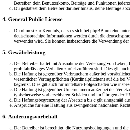
Betreiber, dein Benutzerkonto, Beiträge und Funktionen jederze
Du gestattest dem Betreiber darüber hinaus, deine Beiträge abz
4. General Public License
Du nimmst zur Kenntnis, dass es sich bei phpBB um eine unter
deutschsprachige Informationen werden durch die deutschsprac
verwendet wird. Sie können insbesondere die Verwendung der S
5. Gewährleistung
Der Betreiber haftet mit Ausnahme der Verletzung von Leben, Kö
grob fahrlässiges Verhalten zurückzuführen sind. Dies gilt au
Die Haftung ist gegenüber Verbrauchern außer bei vorsätzlich
wesentlicher Vertragspflichten (Kardinalpflichten) auf die be
begrenzt. Dies gilt auch für mittelbare Folgeschäden wie ins
Die Haftung ist gegenüber Unternehmern außer bei der Verletzu
typischerweise vorhersehbaren Schäden und im Übrigen der Höh
Die Haftungsbegrenzung der Absätze a bis c gilt sinngemäß auc
Ansprüche für eine Haftung aus zwingendem nationalem Recht 
6. Änderungsvorbehalt
Der Betreiber ist berechtigt, die Nutzungsbedingungen und di