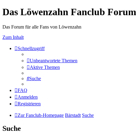
Das Löwenzahn Fanclub Foru
Das Forum für alle Fans von Löwenzahn
Zum Inhalt
Schnellzugriff
Unbeantwortete Themen
Aktive Themen
Suche
FAQ
Anmelden
Registrieren
Zur Fanclub-Homepage
Bärstadt
Suche
Suche