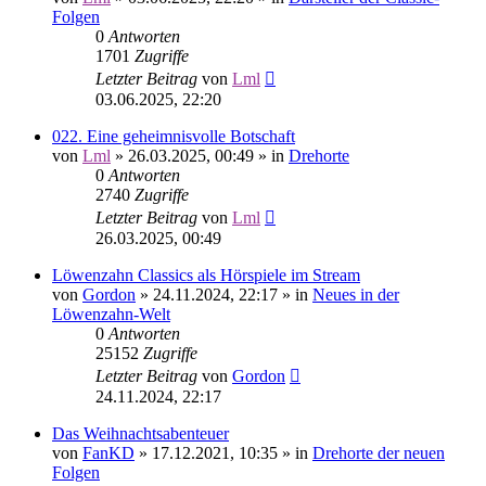
Folgen
0
Antworten
1701
Zugriffe
Letzter Beitrag
von
Lml
03.06.2025, 22:20
022. Eine geheimnisvolle Botschaft
von
Lml
»
26.03.2025, 00:49
» in
Drehorte
0
Antworten
2740
Zugriffe
Letzter Beitrag
von
Lml
26.03.2025, 00:49
Löwenzahn Classics als Hörspiele im Stream
von
Gordon
»
24.11.2024, 22:17
» in
Neues in der
Löwenzahn-Welt
0
Antworten
25152
Zugriffe
Letzter Beitrag
von
Gordon
24.11.2024, 22:17
Das Weihnachtsabenteuer
von
FanKD
»
17.12.2021, 10:35
» in
Drehorte der neuen
Folgen