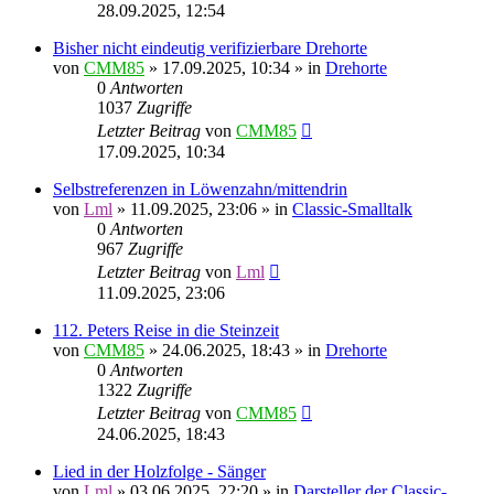
28.09.2025, 12:54
Bisher nicht eindeutig verifizierbare Drehorte
von
CMM85
»
17.09.2025, 10:34
» in
Drehorte
0
Antworten
1037
Zugriffe
Letzter Beitrag
von
CMM85
17.09.2025, 10:34
Selbstreferenzen in Löwenzahn/mittendrin
von
Lml
»
11.09.2025, 23:06
» in
Classic-Smalltalk
0
Antworten
967
Zugriffe
Letzter Beitrag
von
Lml
11.09.2025, 23:06
112. Peters Reise in die Steinzeit
von
CMM85
»
24.06.2025, 18:43
» in
Drehorte
0
Antworten
1322
Zugriffe
Letzter Beitrag
von
CMM85
24.06.2025, 18:43
Lied in der Holzfolge - Sänger
von
Lml
»
03.06.2025, 22:20
» in
Darsteller der Classic-