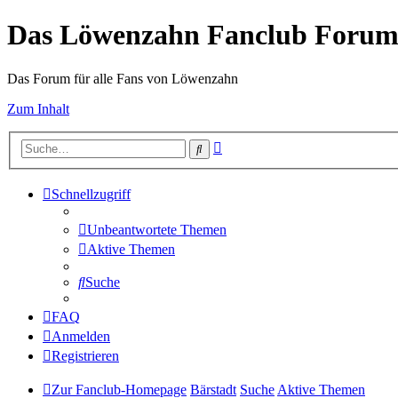
Das Löwenzahn Fanclub Foru
Das Forum für alle Fans von Löwenzahn
Zum Inhalt
Erweiterte
Suche
Suche
Schnellzugriff
Unbeantwortete Themen
Aktive Themen
Suche
FAQ
Anmelden
Registrieren
Zur Fanclub-Homepage
Bärstadt
Suche
Aktive Themen