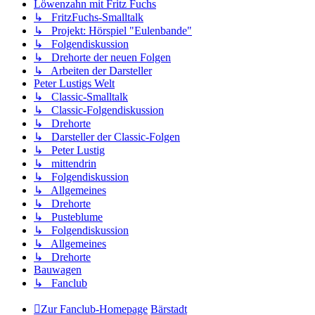
Löwenzahn mit Fritz Fuchs
↳ FritzFuchs-Smalltalk
↳ Projekt: Hörspiel "Eulenbande"
↳ Folgendiskussion
↳ Drehorte der neuen Folgen
↳ Arbeiten der Darsteller
Peter Lustigs Welt
↳ Classic-Smalltalk
↳ Classic-Folgendiskussion
↳ Drehorte
↳ Darsteller der Classic-Folgen
↳ Peter Lustig
↳ mittendrin
↳ Folgendiskussion
↳ Allgemeines
↳ Drehorte
↳ Pusteblume
↳ Folgendiskussion
↳ Allgemeines
↳ Drehorte
Bauwagen
↳ Fanclub
Zur Fanclub-Homepage
Bärstadt