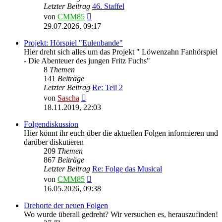
Letzter Beitrag
46. Staffel
Neuester
von
CMM85
Beitrag
29.07.2026, 09:17
Projekt: Hörspiel "Eulenbande"
Hier dreht sich alles um das Projekt " Löwenzahn Fanhörspiel
- Die Abenteuer des jungen Fritz Fuchs"
8
Themen
141
Beiträge
Letzter Beitrag
Re: Teil 2
Neuester
von
Sascha
Beitrag
18.11.2019, 22:03
Folgendiskussion
Hier könnt ihr euch über die aktuellen Folgen informieren und
darüber diskutieren
209
Themen
867
Beiträge
Letzter Beitrag
Re: Folge das Musical
Neuester
von
CMM85
Beitrag
16.05.2026, 09:38
Drehorte der neuen Folgen
Wo wurde überall gedreht? Wir versuchen es, herauszufinden!