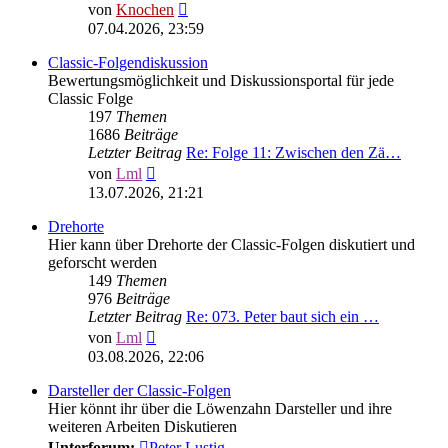
Neuester
von
Knochen
Beitrag
07.04.2026, 23:59
Classic-Folgendiskussion
Bewertungsmöglichkeit und Diskussionsportal für jede
Classic Folge
197
Themen
1686
Beiträge
Letzter Beitrag
Re: Folge 11: Zwischen den Zä…
Neuester
von
Lml
Beitrag
13.07.2026, 21:21
Drehorte
Hier kann über Drehorte der Classic-Folgen diskutiert und
geforscht werden
149
Themen
976
Beiträge
Letzter Beitrag
Re: 073. Peter baut sich ein …
Neuester
von
Lml
Beitrag
03.08.2026, 22:06
Darsteller der Classic-Folgen
Hier könnt ihr über die Löwenzahn Darsteller und ihre
weiteren Arbeiten Diskutieren
Unterforum:
Peter Lustig