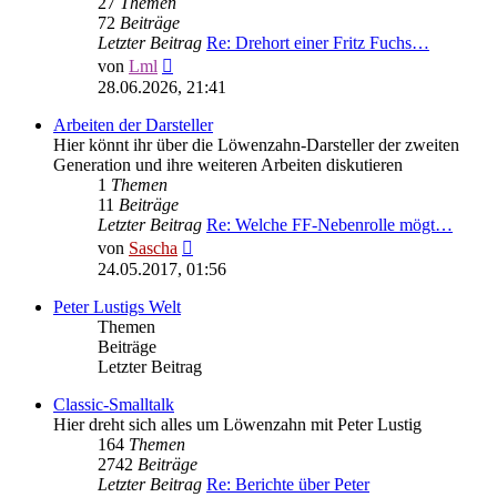
27
Themen
72
Beiträge
Letzter Beitrag
Re: Drehort einer Fritz Fuchs…
Neuester
von
Lml
Beitrag
28.06.2026, 21:41
Arbeiten der Darsteller
Hier könnt ihr über die Löwenzahn-Darsteller der zweiten
Generation und ihre weiteren Arbeiten diskutieren
1
Themen
11
Beiträge
Letzter Beitrag
Re: Welche FF-Nebenrolle mögt…
Neuester
von
Sascha
Beitrag
24.05.2017, 01:56
Peter Lustigs Welt
Themen
Beiträge
Letzter Beitrag
Classic-Smalltalk
Hier dreht sich alles um Löwenzahn mit Peter Lustig
164
Themen
2742
Beiträge
Letzter Beitrag
Re: Berichte über Peter