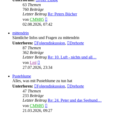
63
Themen
760
Beiträge
Letzter Beitrag
Re: Peters Bücher
Neuester
von
CMM85
Beitrag
02.08.2026, 07:42
mittendrin
Sämtliche Infos und Fragen zu mittendrin
Unterforen:
Folgendiskussion
,
Drehorte
87
Themen
362
Beiträge
Letzter Beitrag
Re: 10. Luft - nichts und all…
Neuester
von
Lml
Beitrag
27.07.2026, 23:34
Pusteblume
Alles, was mit Pusteblume zu tun hat
Unterforen:
Folgendiskussion
,
Drehorte
47
Themen
233
Beiträge
Letzter Beitrag
Re: 24. Peter und das Seehund…
Neuester
von
CMM85
Beitrag
21.03.2026, 09:27