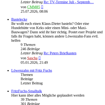
Letzter Beitrag
Re: TV-Termine Juli - Septemb…
Neuester
von
CMM85
Beitrag
25.07.2026, 08:06
Bastelecke
Ihr wollt euch einen Klaus-Dieter basteln? Oder eine
Hundehütte von Keks oder einen Mini- oder Maxi-
Bauwagen? Dann seid ihr hier richtig. Postet euer Projekt und
falls ihr Fragen habt, können andere Löwenzahn-Fans evtl.
helfen
9
Themen
246
Beiträge
Letzter Beitrag
Re: Peters Briefkasten
Neuester
von
Sascha
Beitrag
05.01.2026, 21:49
Löwenzahn mit Fritz Fuchs
Themen
Beiträge
Letzter Beitrag
FritzFuchs-Smalltalk
Hier kann über alles Mögliche geplaudert werden
39
Themen
301
Beiträge