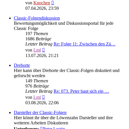
Neuester
von
Knochen
Beitrag
07.04.2026, 23:59
Classic-Folgendiskussion
Bewertungsmöglichkeit und Diskussionsportal für jede
Classic Folge
197
Themen
1686
Beiträge
Letzter Beitrag
Re: Folge 11: Zwischen den Zä…
Neuester
von
Lml
Beitrag
13.07.2026, 21:21
Drehorte
Hier kann über Drehorte der Classic-Folgen diskutiert und
geforscht werden
149
Themen
976
Beiträge
Letzter Beitrag
Re: 073. Peter baut sich ein …
Neuester
von
Lml
Beitrag
03.08.2026, 22:06
Darsteller der Classic-Folgen
Hier könnt ihr über die Löwenzahn Darsteller und ihre
weiteren Arbeiten Diskutieren
Unterforum:
Peter Lustig