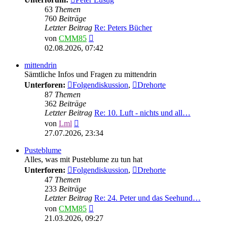
63
Themen
760
Beiträge
Letzter Beitrag
Re: Peters Bücher
Neuester
von
CMM85
Beitrag
02.08.2026, 07:42
mittendrin
Sämtliche Infos und Fragen zu mittendrin
Unterforen:
Folgendiskussion
,
Drehorte
87
Themen
362
Beiträge
Letzter Beitrag
Re: 10. Luft - nichts und all…
Neuester
von
Lml
Beitrag
27.07.2026, 23:34
Pusteblume
Alles, was mit Pusteblume zu tun hat
Unterforen:
Folgendiskussion
,
Drehorte
47
Themen
233
Beiträge
Letzter Beitrag
Re: 24. Peter und das Seehund…
Neuester
von
CMM85
Beitrag
21.03.2026, 09:27