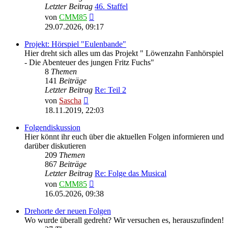
Letzter Beitrag
46. Staffel
Neuester
von
CMM85
Beitrag
29.07.2026, 09:17
Projekt: Hörspiel "Eulenbande"
Hier dreht sich alles um das Projekt " Löwenzahn Fanhörspiel
- Die Abenteuer des jungen Fritz Fuchs"
8
Themen
141
Beiträge
Letzter Beitrag
Re: Teil 2
Neuester
von
Sascha
Beitrag
18.11.2019, 22:03
Folgendiskussion
Hier könnt ihr euch über die aktuellen Folgen informieren und
darüber diskutieren
209
Themen
867
Beiträge
Letzter Beitrag
Re: Folge das Musical
Neuester
von
CMM85
Beitrag
16.05.2026, 09:38
Drehorte der neuen Folgen
Wo wurde überall gedreht? Wir versuchen es, herauszufinden!