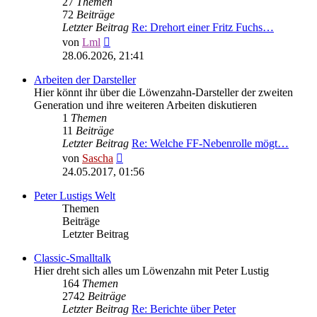
27
Themen
72
Beiträge
Letzter Beitrag
Re: Drehort einer Fritz Fuchs…
Neuester
von
Lml
Beitrag
28.06.2026, 21:41
Arbeiten der Darsteller
Hier könnt ihr über die Löwenzahn-Darsteller der zweiten
Generation und ihre weiteren Arbeiten diskutieren
1
Themen
11
Beiträge
Letzter Beitrag
Re: Welche FF-Nebenrolle mögt…
Neuester
von
Sascha
Beitrag
24.05.2017, 01:56
Peter Lustigs Welt
Themen
Beiträge
Letzter Beitrag
Classic-Smalltalk
Hier dreht sich alles um Löwenzahn mit Peter Lustig
164
Themen
2742
Beiträge
Letzter Beitrag
Re: Berichte über Peter