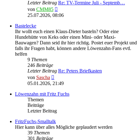
Letzter Beitrag
Re: TV-Termine Juli - Septemb…
Neuester
von
CMM85
Beitrag
25.07.2026, 08:06
Bastelecke
Ihr wollt euch einen Klaus-Dieter basteln? Oder eine
Hundehütte von Keks oder einen Mini- oder Maxi-
Bauwagen? Dann seid ihr hier richtig. Postet euer Projekt und
falls ihr Fragen habt, können andere Löwenzahn-Fans evtl.
helfen
9
Themen
246
Beiträge
Letzter Beitrag
Re: Peters Briefkasten
Neuester
von
Sascha
Beitrag
05.01.2026, 21:49
Löwenzahn mit Fritz Fuchs
Themen
Beiträge
Letzter Beitrag
FritzFuchs-Smalltalk
Hier kann über alles Mögliche geplaudert werden
39
Themen
301
Beiträge