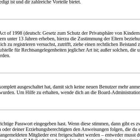
igt ist und dir zahlreiche Vorteile bietet.
t of 1998 (deutsch: Gesetz zum Schutz der Privatsphäre von Kindern i
ern unter 13 Jahren erheben, hierzu die Zustimmung der Eltern bezieh
dich zu registrieren versuchst, zutrifft, ziehe einen rechtlichen Beista
stelle für Rechtsangelegenheiten jeglicher Art ist; außer solchen, die
erden.
 komplett ausgeschaltet hat, damit sich keine neuen Benutzer mehr anm
 wurden. Um Hilfe zu erhalten, wende dich an die Board-Administratio
richtige Passwort eingegeben hast. Wenn diese stimmen, dann gibt es
ern oder deiner Erziehungsberechtigten den Anweisungen folgen, die du e
 angemeldeten Mitglieder erst freigeschaltet werden – entweder musst du