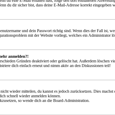
. Wenn du eine E-Mail erhalten hast, folge den dort enthaltenen Anweis
nn du dir sicher bist, dass deine E-Mail-Adresse korrekt eingegeben w
Benutzername und dein Passwort richtig sind. Wenn dies der Fall ist, w
igurationsproblem mit der Website vorliegt, welches ein Administrator l
t mehr anmelden?!
rschieden Gründen deaktiviert oder gelöscht hat. Außerdem löschen vie
triere dich einfach erneut und nimm aktiv an den Diskussionen teil!
 nicht wieder mitteilen, du kannst es jedoch zurücksetzen. Dies machs
 dich schnell wieder anmelden können.
ückzusetzen, so wende dich an die Board-Administration.