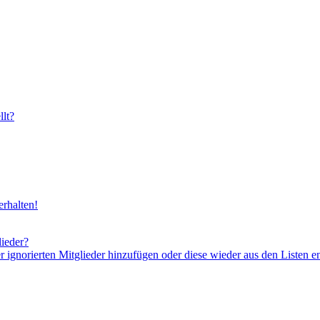
lt?
rhalten!
lieder?
er ignorierten Mitglieder hinzufügen oder diese wieder aus den Listen e