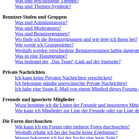
Was sind geschlossene Themen?
Was sind Themen-Symbole?
Benutzer-Stufen und Gruppen
Was sind Administratoren?
Was sind Moderatoren?
Was sind Benutzergruppen?
Wo finde ich die Benutzergruppen und wie trete ich ihnen bei?
Wie werde ich Gruppenleiter?
Weshalb werden verschiedene Benutzergruppen farbig dargestel
Was ist eine Hauptgruppe?
Was bedeutet der „Das Team“-Link auf der Startseite?
Private Nachrichten
Ich kann keine Privaten Nachrichten verschicken!
Ich bekomme ständig unerwünschte Private Nachrichten!
Ich habe eine Spam-E-Mail von einem Mitglied dieses Forums e
Freunde und ignorierte Mitglieder
Wozu benötige ich die Listen der Freunde und ignorierten Mitg
Wie kann ich Mitglieder zur Liste der Freunde oder zur Liste d
Die Foren durchsuchen
Wie kann ich ein Forum oder mehrere Foren durchsuchen?
Weshalb erhalte ich bei der Suche keine Ergebnisse?
Warum bekomme ich bei der Suche eine leere Seite?